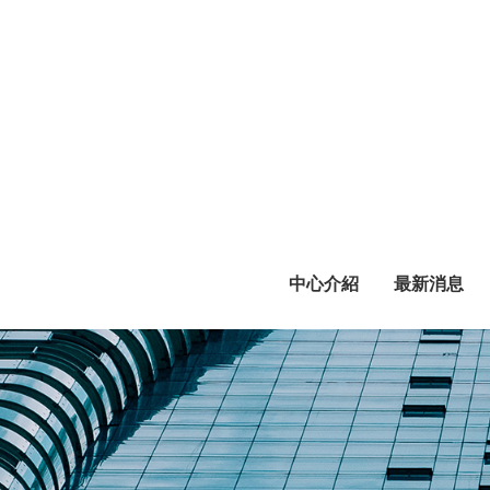
跳
到
主
要
內
容
區
塊
中心介紹
最新消息