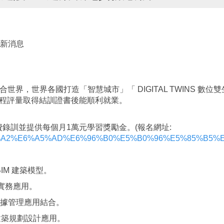
最新消息
整合世界，世界各國打造「智慧城市」「 DIGITAL TWINS 數
程評量取得結訓證書後能順利就業。
資格免費錄訓並提供每個月1萬元學習獎勵金。(報名網址:
gs/%E7%94%A2%E6%A5%AD%E6%96%B0%E5%B0%96%E5%85%B5
IM 建築模型。
與實務應用。
大數據管理應用結合。
建築規劃設計應用。