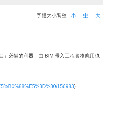
字體大小調整
小
中
大
位雙生」必備的利器，由 BIM 帶入工程實務應用也
%E5%B0%88%E5%8D%80/156983
)