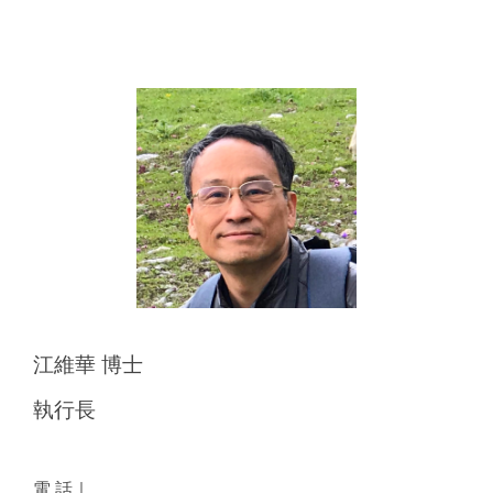
江維華 博士
執行長
電 話｜