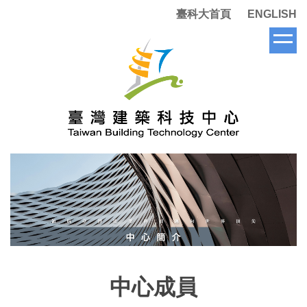
跳
臺科大首頁
ENGLISH
到
主
要
內
容
區
塊
中心成員